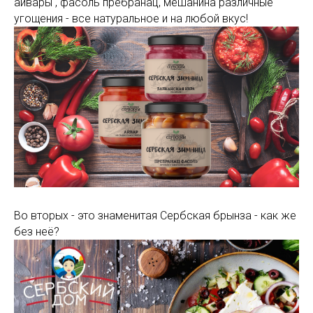
айвары , фасоль пребранац, мешанина различные
угощения - все натуральное и на любой вкус!
Во вторых - это знаменитая Сербская брынза - как же
без неё?